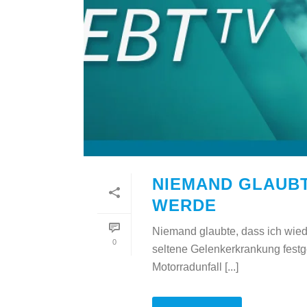
NIEMAND GLAUBT
WERDE
Niemand glaubte, dass ich wiede
0
seltene Gelenkerkrankung festg
Motorradunfall [...]