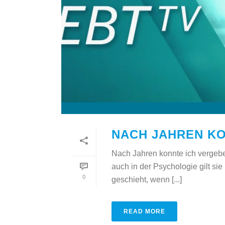
NACH JAHREN KO
Nach Jahren konnte ich vergeben
auch in der Psychologie gilt si
0
geschieht, wenn [...]
READ MORE