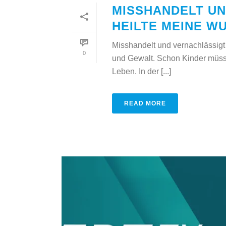
MISSHANDELT UN
HEILTE MEINE W
Misshandelt und vernachlässig
0
und Gewalt. Schon Kinder müsse
Leben. In der [...]
READ MORE