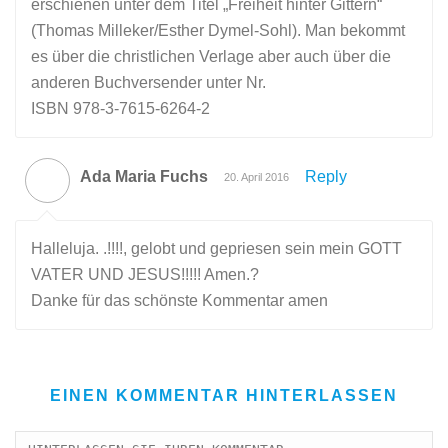
erschienen unter dem Titel „Freiheit hinter Gittern“
(Thomas Milleker/Esther Dymel-Sohl). Man bekommt
es über die christlichen Verlage aber auch über die
anderen Buchversender unter Nr.
ISBN 978-3-7615-6264-2
Ada Maria Fuchs
Reply
20. April 2016
Halleluja. .!!!!, gelobt und gepriesen sein mein GOTT
VATER UND JESUS!!!!! Amen.?
Danke für das schönste Kommentar amen
EINEN KOMMENTAR HINTERLASSEN