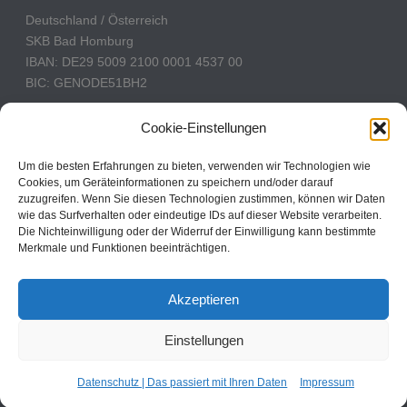
Deutschland / Österreich
SKB Bad Homburg
IBAN: DE29 5009 2100 0001 4537 00
BIC: GENODE51BH2
Schweiz
Cookie-Einstellungen
PostFinance
Konto: 60-742493-7
Um die besten Erfahrungen zu bieten, verwenden wir Technologien wie
Cookies, um Geräteinformationen zu speichern und/oder darauf
IBAN: CH31 0900 0000 6074 2493 7
zuzugreifen. Wenn Sie diesen Technologien zustimmen, können wir Daten
BIC: POFICHBEXXX
wie das Surfverhalten oder eindeutige IDs auf dieser Website verarbeiten.
Die Nichteinwilligung oder der Widerruf der Einwilligung kann bestimmte
Merkmale und Funktionen beeinträchtigen.
CBN Deutschland © 2024
Akzeptieren
Kontakt
Einstellungen
Impressum
Datenschutz
Cookie Policy
Datenschutz | Das passiert mit Ihren Daten
Impressum
Cookie-Einstellungen