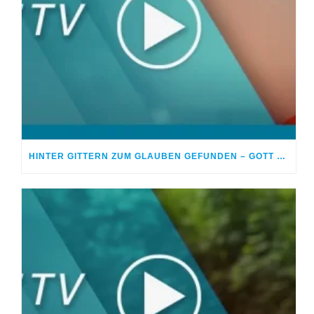
HINTER GITTERN ZUM GLAUBEN GEFUNDEN – GOTT BEGEGNETE MIR IM KNAST