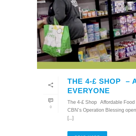
THE 4-£ SHOP –
EVERYONE
The 4-£ Shop Affordable Food f
0
CBN’s Operation Blessing opene
[...]