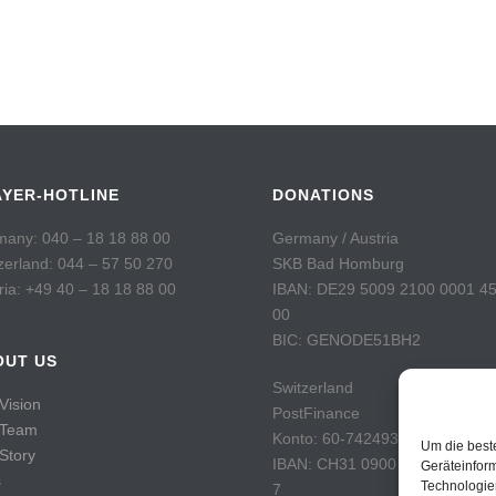
AYER-HOTLINE
DONATIONS
any: 040 – 18 18 88 00
Germany / Austria
zerland: 044 – 57 50 270
SKB Bad Homburg
ria: +49 40 – 18 18 88 00
IBAN: DE29 5009 2100 0001 4
00
BIC: GENODE51BH2
OUT US
Switzerland
Vision
PostFinance
 Team
Konto: 60-742493-7
Um die best
Story
IBAN: CH31 0900 0000 6074 2
Geräteinfor
s
Technologie
7