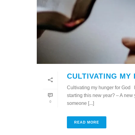
CULTIVATING MY
Cultivating my hunger for God 
starting this new year? – A new
0
someone [...]
READ MORE