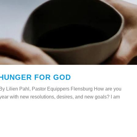
 HUNGER FOR GOD
By Lilien Pahl, Pastor Equippers Flensburg How are you
 year with new resolutions, desires, and new goals? I am