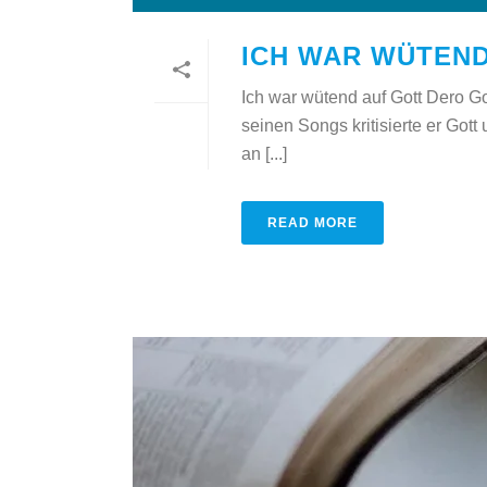
ICH WAR WÜTEND
Ich war wütend auf Gott Dero G
seinen Songs kritisierte er Gott
an [...]
READ MORE