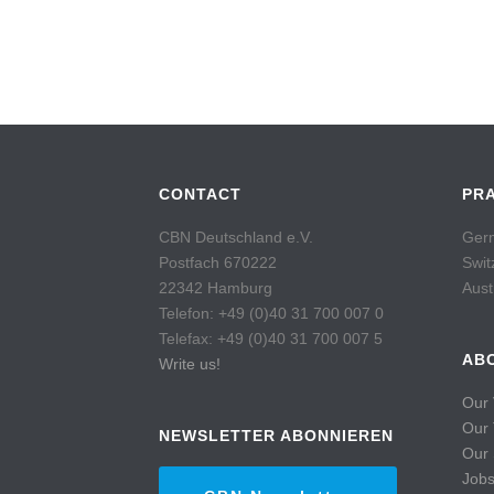
CONTACT
PR
CBN Deutschland e.V.
Germ
Postfach 670222
Swit
22342 Hamburg
Aust
Telefon: +49 (0)40 31 700 007 0
Telefax: +49 (0)40 31 700 007 5
AB
Write us!
Our 
Our
NEWSLETTER ABONNIEREN
Our 
Job