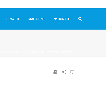
PRAYER
MAGAZINE
❤ DONATE
D SPEAKS IN SLEEP
»
WEBSITE_HEADER_ANDACHT-2
0