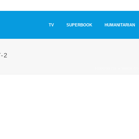
TV
SUPERBOOK
HUMANITARIAN
-2
STARTSEITE
»
WHEN GO