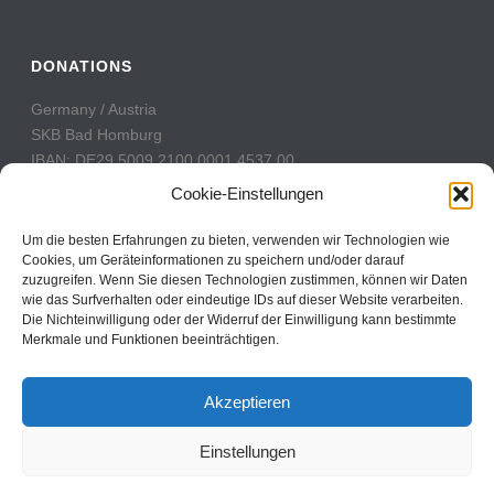
DONATIONS
Germany / Austria
SKB Bad Homburg
IBAN: DE29 5009 2100 0001 4537 00
BIC: GENODE51BH2
Cookie-Einstellungen
Switzerland
Um die besten Erfahrungen zu bieten, verwenden wir Technologien wie
PostFinance
Cookies, um Geräteinformationen zu speichern und/oder darauf
zuzugreifen. Wenn Sie diesen Technologien zustimmen, können wir Daten
Konto: 60-742493-7
wie das Surfverhalten oder eindeutige IDs auf dieser Website verarbeiten.
IBAN: CH31 0900 0000 6074 2493 7
Die Nichteinwilligung oder der Widerruf der Einwilligung kann bestimmte
BIC: POFICHBEXXX
Merkmale und Funktionen beeinträchtigen.
Akzeptieren
Einstellungen
Copyright All Rights Reserved © 2017