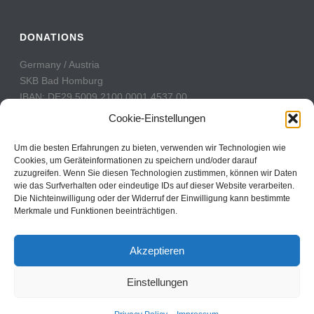
DONATIONS
Germany / Austria
SKB Bad Homburg
IBAN: DE29 5009 2100 0001 4537 00
BIC: GENODE51BH2
Cookie-Einstellungen
Switzerland
Um die besten Erfahrungen zu bieten, verwenden wir Technologien wie
PostFinance
Cookies, um Geräteinformationen zu speichern und/oder darauf
zuzugreifen. Wenn Sie diesen Technologien zustimmen, können wir Daten
Konto: 60-742493-7
wie das Surfverhalten oder eindeutige IDs auf dieser Website verarbeiten.
IBAN: CH31 0900 0000 6074 2493 7
Die Nichteinwilligung oder der Widerruf der Einwilligung kann bestimmte
BIC: POFICHBEXXX
Merkmale und Funktionen beeinträchtigen.
Akzeptieren
Einstellungen
Copyright All Rights Reserved © 2017
Contact