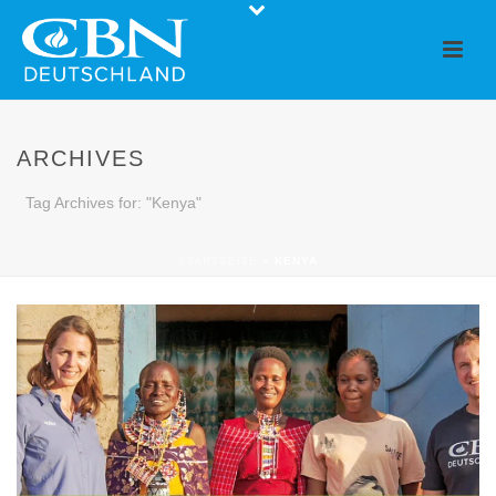
ARCHIVES
Tag Archives for: "Kenya"
STARTSEITE
»
KENYA