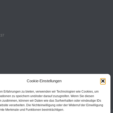
537
493
Cookie-Einstellungen
en Erfahrungen zu bieten, verwenden wir Technologien wie Cookies, um
mationen zu speichern und/oder darauf zuzugreifen. Wenn Sie diesen
n zustimmen, können wir Daten wie das Surfverhalten oder eindeutige IDs
ebsite verarbeiten. Die Nichteinwilligung oder der Widerruf der Einwilligung
mte Merkmale und Funktionen beeinträchtigen.