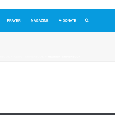
PRAYER
MAGAZINE
❤ DONATE
RBOOK
»
ABOUT SUPERBOOK
»
HEADER_SUPERBUCH