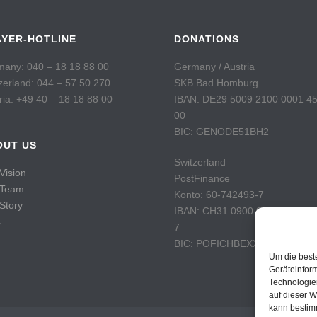
AYER-HOTLINE
DONATIONS
any: 040 – 18 18 88 00
Germany / Austria
zerland: 044 – 57 50 270
SKB Bad Homburg
ria: +49 40 – 18 18 88 00
IBAN: DE29 5009 2100 0001 4
00
BIC: GENODE51BH2
OUT US
Switzerland
Vision
PostFinance
 Team
Konto: 60-742493-7
Story
IBAN: CH31 0900 0000 6074 2
s
7
BIC: POFICHBEXXX
Um die best
Geräteinfor
Technologie
auf dieser W
kann bestim