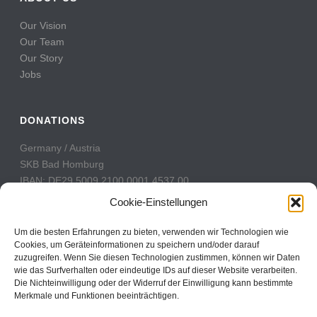
Our Vision
Our Team
Our Story
Jobs
DONATIONS
Germany / Austria
SKB Bad Homburg
IBAN: DE29 5009 2100 0001 4537 00
BIC: GENODE51BH2
Cookie-Einstellungen
Switzerland
Um die besten Erfahrungen zu bieten, verwenden wir Technologien wie
PostFinance
Cookies, um Geräteinformationen zu speichern und/oder darauf
zuzugreifen. Wenn Sie diesen Technologien zustimmen, können wir Daten
Konto: 60-742493-7
wie das Surfverhalten oder eindeutige IDs auf dieser Website verarbeiten.
IBAN: CH31 0900 0000 6074 2493 7
Die Nichteinwilligung oder der Widerruf der Einwilligung kann bestimmte
BIC: POFICHBEXXX
Merkmale und Funktionen beeinträchtigen.