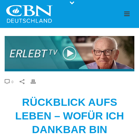
0
RÜCKBLICK AUFS
LEBEN – WOFÜR ICH
DANKBAR BIN