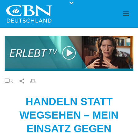
0
HANDELN STATT
WEGSEHEN – MEIN
EINSATZ GEGEN