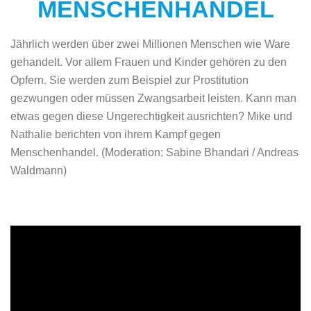
MENSCHENHANDEL
Jährlich werden über zwei Millionen Menschen wie Ware
gehandelt. Vor allem Frauen und Kinder gehören zu den
Opfern. Sie werden zum Beispiel zur Prostitution
gezwungen oder müssen Zwangsarbeit leisten. Kann man
etwas gegen diese Ungerechtigkeit ausrichten? Mike und
Nathalie berichten von ihrem Kampf gegen
Menschenhandel.
(
Moderation: Sabine Bhandari / Andreas
Waldmann)