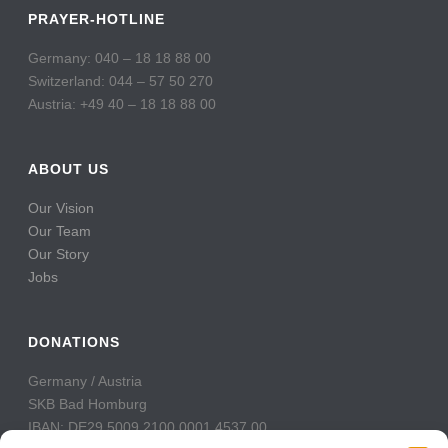
PRAYER-HOTLINE
Germany: 040 – 18 18 88 00
Switzerland: 044 – 57 50 270
Austria: +49 40 – 18 18 88 00
ABOUT US
Our Vision
Our Team
Our Story
Jobs
DONATIONS
Germany / Austria
SKB Bad Homburg
IBAN: DE29 5009 2100 0001 4537 00