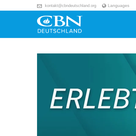
Languages
kontakt@cbndeutschland.org