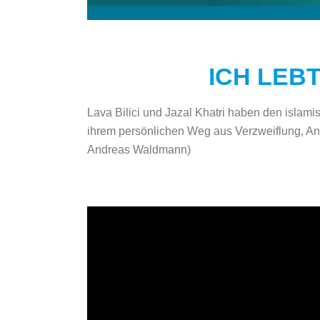
ICH LEBT
Lava Bilici und Jazal Khatri haben den islami
ihrem persönlichen Weg aus Verzweiflung, Ang
Andreas Waldmann)