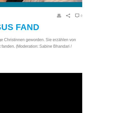
0
ESUS FAND
ige Christinnen geworden. Sie erzählen von
 fanden. (Moderation: Sabine Bhandari /