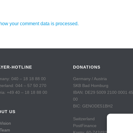
how your comment data is processed.
AYER-HOTLINE
DONATIONS
any: 040 – 18 18 88 00
Germany / Austria
zerland: 044 – 57 50 270
SKB Bad Homburg
ria: +49 40 – 18 18 88 00
IBAN: DE29 5009 2100 0001 4
00
BIC: GENODE51BH2
OUT US
Switzerland
Vision
PostFinance
 Team
Konto: 60-742493-7