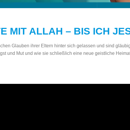
E MIT ALLAH – BIS ICH J
schen Glauben ihrer Eltern hinter sich gelassen und sind gläub
st und Mut und wie sie schließlich eine neue geistliche Heimat