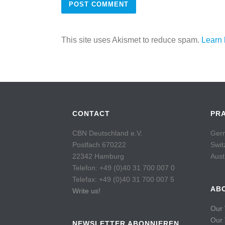
This site uses Akismet to reduce spam.
Learn 
CONTACT
PR
CBN Deutschland e.V.
Germ
Postfach 670222
Swit
22342 Hamburg
Aust
Telefon: +49 (0)40 31 700 007 0
Telefax: +49 (0)40 31 700 007 5
AB
Write us!
Our 
Our
NEWSLETTER ABONNIEREN