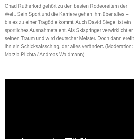
Chad Rutherford gehört zu den besten Rodeoreitern der
Welt. Sein Sport und die Karriere gehen ihm über alles –
bis es zu einer Tragödie kommt. Auch David Siegel ist ein
sportliches Ausnahmetalent. Als Skispringer verwirklicht er
seinen Traum und wird deutscher Meister. Doch dann ereilt
ihn ein Schicksalsschlag, der alles verändert. (Moderation:
Marzia Plichta / Andreas Waldmann)