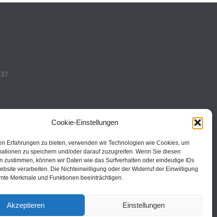
537
Cookie-Einstellungen
en Erfahrungen zu bieten, verwenden wir Technologien wie Cookies, um
493
mationen zu speichern und/oder darauf zuzugreifen. Wenn Sie diesen
n zustimmen, können wir Daten wie das Surfverhalten oder eindeutige IDs
ebsite verarbeiten. Die Nichteinwilligung oder der Widerruf der Einwilligung
mte Merkmale und Funktionen beeinträchtigen.
Akzeptieren
Einstellungen