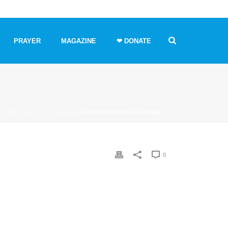
PRAYER
MAGAZINE
❤ DONATE
R REFUGEES IN GREECE
»
EASTER-STORY-CHILDREN
0