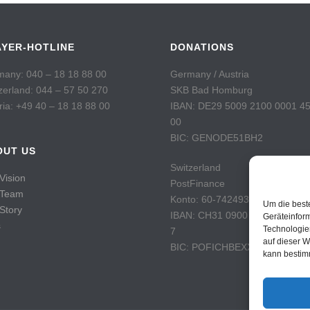
AYER-HOTLINE
DONATIONS
any: 040 – 18 18 88 00
Germany / Austria
zerland: 044 – 57 50 270
SKB Bad Homburg
ria: +49 40 – 18 18 88 00
IBAN: DE29 5009 2100 0001 4
00
BIC: GENODE51BH2
OUT US
Switzerland
Vision
PostFinance
 Team
Konto: 60-742493-7
Um die best
Story
IBAN: CH31 0900 0000 6074 2
Geräteinfor
s
Technologie
7
auf dieser W
BIC: POFICHBEXXX
kann bestim