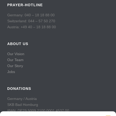
PRAYER-HOTLINE
Germany: 040 – 18 18 88 00
Switzerland: 044 – 57 50 270
Austria: +49 40 – 18 18 88 00
ABOUT US
Our Vision
Our Team
Our Story
Jobs
DONATIONS
Germany / Austria
SKB Bad Homburg
IBAN: DE29 5009 2100 0001 4537 00