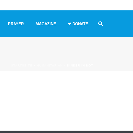
PRAYER
MAGAZINE
❤ DONATE
STARTSEITE
»
HUMANITARIAN
»
KINDER IN NOT