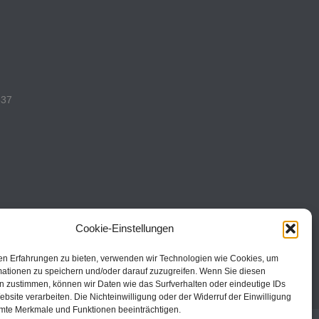
537
493
Cookie-Einstellungen
en Erfahrungen zu bieten, verwenden wir Technologien wie Cookies, um
mationen zu speichern und/oder darauf zuzugreifen. Wenn Sie diesen
n zustimmen, können wir Daten wie das Surfverhalten oder eindeutige IDs
ebsite verarbeiten. Die Nichteinwilligung oder der Widerruf der Einwilligung
mte Merkmale und Funktionen beeinträchtigen.