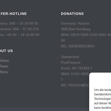
AYER-HOTLINE
DONATIONS
any: 040 – 18 18 88 00
Germany / Austria
zerland: 044 – 57 50 270
SKB Bad Homburg
ria: +49 40 – 18 18 88 00
IBAN: DE29 5009 2100 0001 4
00
BIC: GENODE51BH2
OUT US
Switzerland
Vision
PostFinance
 Team
Konto: 60-742493-7
Story
IBAN: CH31 0900 0000 6074 2
s
7
BIC: POFICHBEXXX
Um die best
Geräteinfor
Technologie
auf dieser W
kann bestim