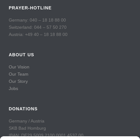
PRAYER-HOTLINE
Germany: 040 – 18 18 88 00
Switzerland: 044 – 57 50 270
Austria: +49 40 – 18 18 88 00
ABOUT US
Our Vision
Our Team
Our Story
Jobs
DONATIONS
Germany / Austria
SKB Bad Homburg
IBAN: DE29 5009 2100 0001 4537 00