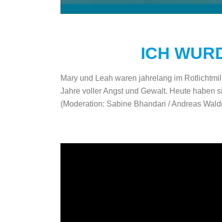
ICH WUR
Mary und Leah waren jahrelang im Rotlichtmil
Jahre voller Angst und Gewalt. Heute haben s
(
Moderation: Sabine Bhandari / Andreas Wal