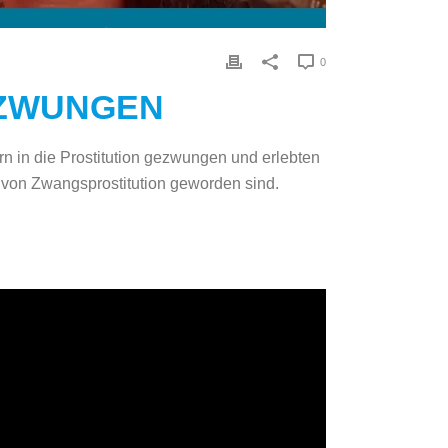
0
EZWUNGEN
n in die Prostitution gezwungen und erlebten
r von Zwangsprostitution geworden sind.