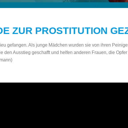
DE ZUR PROSTITUTION G
ieu gefangen. Als junge Mädchen wurden sie von ihren Peiniger
ie den Ausstieg geschafft und helfen anderen Frauen, die Opfe
dmann)