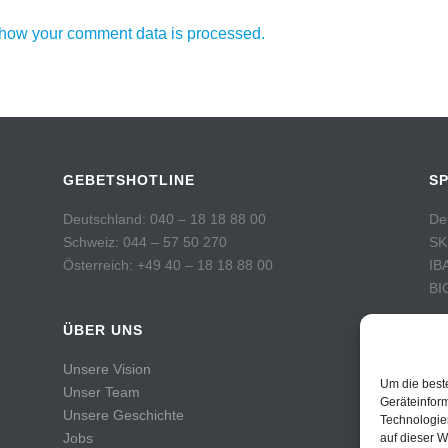
how your comment data is processed.
GEBETSHOTLINE
S
Deutschland: 040 – 18 18 88 00
De
Schweiz: 044 – 57 50 270
SK
Österreich: +49 40 – 18 18 88 00
IB
BI
ÜBER UNS
Sc
Po
Unsere Vision
Ko
Um die best
Unser Team
IB
Geräteinfor
Unsere Geschichte
Technologie
BI
Jobs
auf dieser W