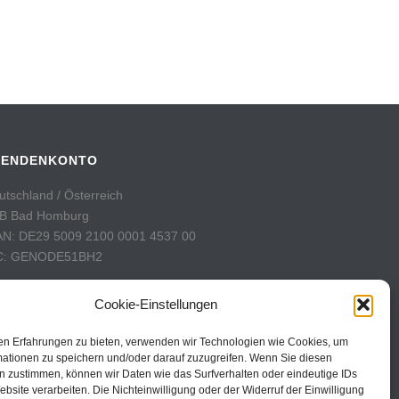
PENDENKONTO
utschland / Österreich
B Bad Homburg
AN: DE29 5009 2100 0001 4537 00
C: GENODE51BH2
hweiz
Cookie-Einstellungen
stFinance
nto: 60-742493-7
en Erfahrungen zu bieten, verwenden wir Technologien wie Cookies, um
AN: CH31 0900 0000 6074 2493 7
mationen zu speichern und/oder darauf zuzugreifen. Wenn Sie diesen
n zustimmen, können wir Daten wie das Surfverhalten oder eindeutige IDs
C: POFICHBEXXX
ebsite verarbeiten. Die Nichteinwilligung oder der Widerruf der Einwilligung