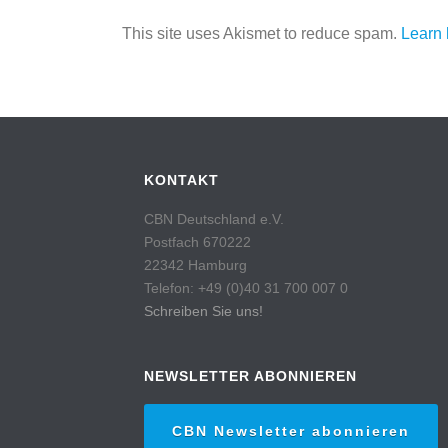
This site uses Akismet to reduce spam.
Learn 
KONTAKT
CBN Deutschland e.V.
Postfach 670222
22342 Hamburg
Telefon: +49 (0)40 31 700 007 0
Schreiben Sie uns!
NEWSLETTER ABONNIEREN
CBN Newsletter abonnieren