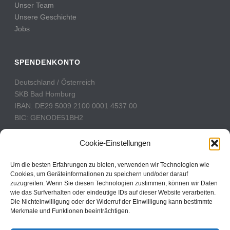
Unser Team
Unsere Geschichte
Jobs
SPENDENKONTO
Deutschland / Österreich
SKB Bad Homburg
IBAN: DE29 5009 2100 0001 4537 00
BIC: GENODE51BH2
Schweiz
Cookie-Einstellungen
PostFinance
Konto: 60-742493-7
Um die besten Erfahrungen zu bieten, verwenden wir Technologien wie
Cookies, um Geräteinformationen zu speichern und/oder darauf
IBAN: CH31 0900 0000 6074 2493 7
zuzugreifen. Wenn Sie diesen Technologien zustimmen, können wir Daten
BIC: POFICHBEXXX
wie das Surfverhalten oder eindeutige IDs auf dieser Website verarbeiten.
Die Nichteinwilligung oder der Widerruf der Einwilligung kann bestimmte
Merkmale und Funktionen beeinträchtigen.