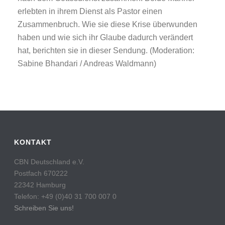
erlebten in ihrem Dienst als Pastor einen
Zusammenbruch. Wie sie diese Krise überwunden
haben und wie sich ihr Glaube dadurch verändert
hat, berichten sie in dieser Sendung. (Moderation:
Sabine Bhandari / Andreas Waldmann)
KONTAKT
CBN Deutschland e.V.
Postfach 670222
22342 Hamburg
Telefon: +49 (0)40 31 700 007 0
Schreiben Sie uns!