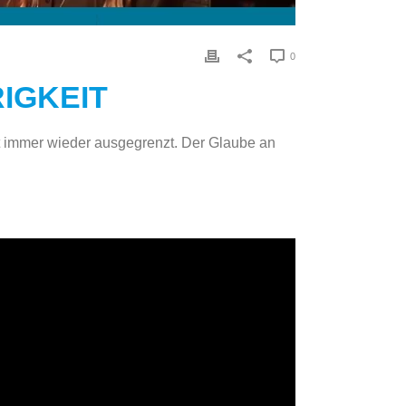
0
IGKEIT
ft immer wieder ausgegrenzt. Der Glaube an