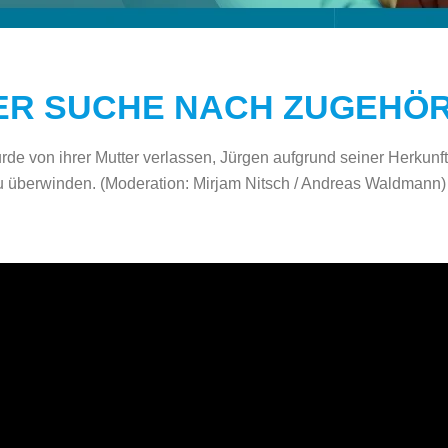
ER SUCHE NACH ZUGEHÖR
de von ihrer Mutter verlassen, Jürgen aufgrund seiner Herkun
zu überwinden.
(Moderation: Mirjam Nitsch / Andreas Waldmann)