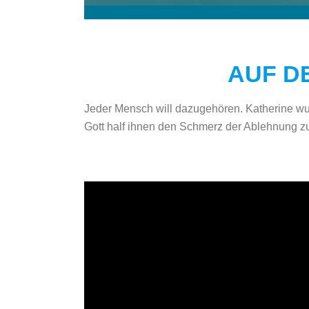
AUF D
Jeder Mensch will dazugehören. Katherine wur
Gott half ihnen den Schmerz der Ablehnung 