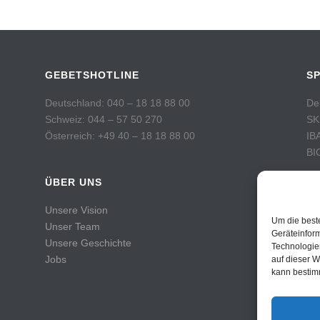
GEBETSHOTLINE
S
Deutschland: 040 – 18 18 88 00
De
Schweiz: 044 – 57 50 270
SK
Österreich: +49 40 – 18 18 88 00
IB
BI
ÜBER UNS
Sc
Po
Unsere Vision
Ko
Um die best
Unser Team
IB
Geräteinfor
Unsere Geschichte
Technologie
BI
Jobs
auf dieser W
kann bestim