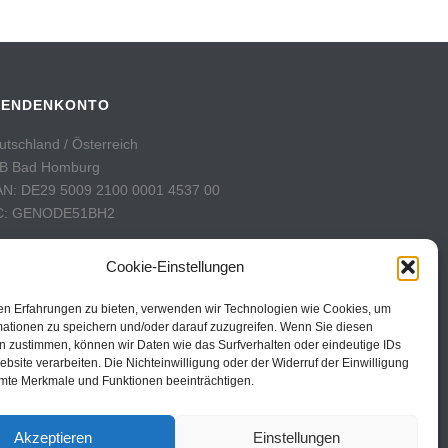
PENDENKONTO
utschland / Österreich
B Bad Homburg
AN: DE29 5009 2100 0001 4537 00
C: GENODE51BH2
hweiz
Cookie-Einstellungen
stFinance
nto: 60-742493-7
en Erfahrungen zu bieten, verwenden wir Technologien wie Cookies, um
AN: CH31 0900 0000 6074 2493 7
mationen zu speichern und/oder darauf zuzugreifen. Wenn Sie diesen
n zustimmen, können wir Daten wie das Surfverhalten oder eindeutige IDs
C: POFICHBEXXX
ebsite verarbeiten. Die Nichteinwilligung oder der Widerruf der Einwilligung
mte Merkmale und Funktionen beeinträchtigen.
Akzeptieren
Einstellungen