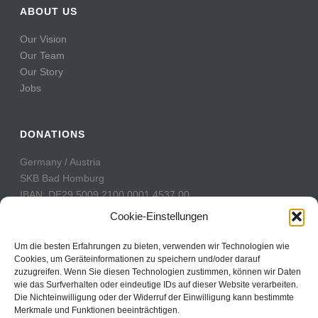
ABOUT US
Our Vision
Our Team
Our Story
Jobs
DONATIONS
Germany / Austria
SKB Bad Homburg
IBAN: DE29 5009 2100 0001 4537 00
BIC: GENODE51BH2
Cookie-Einstellungen
Switzerland
Um die besten Erfahrungen zu bieten, verwenden wir Technologien wie
PostFinance
Cookies, um Geräteinformationen zu speichern und/oder darauf
zuzugreifen. Wenn Sie diesen Technologien zustimmen, können wir Daten
Konto: 60-742493-7
wie das Surfverhalten oder eindeutige IDs auf dieser Website verarbeiten.
IBAN: CH31 0900 0000 6074 2493 7
Die Nichteinwilligung oder der Widerruf der Einwilligung kann bestimmte
BIC: POFICHBEXXX
Merkmale und Funktionen beeinträchtigen.