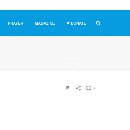
PRAYER
MAGAZINE
❤ DONATE
STARTSEITE
»
SCREENSHOT-41
0