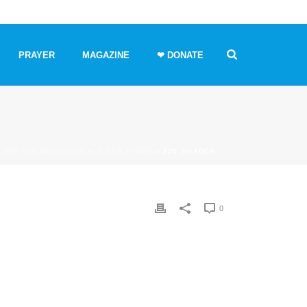
PRAYER
MAGAZINE
❤ DONATE
 WAR MIR WICHTIGER ALS DER SPORT
»
239_HEADER
0