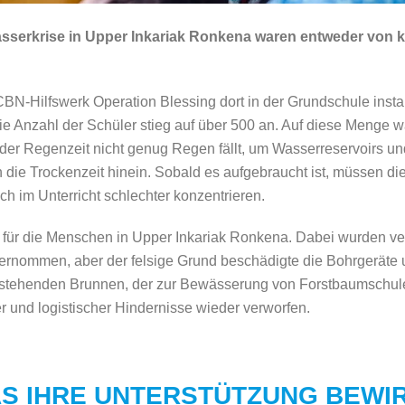
erkrise in Upper Inkariak Ronkena waren entweder von ku
Hilfswerk Operation Blessing dort in der Grundschule instal
ie Anzahl der Schüler stieg auf über 500 an. Auf diese Menge 
n der Regenzeit nicht genug Regen fällt, um Wasserreservoirs un
die Trockenzeit hinein. Sobald es aufgebraucht ist, müssen di
h im Unterricht schlechter konzentrieren.
 für die Menschen in Upper Inkariak Ronkena. Dabei wurden v
rnommen, aber der felsige Grund beschädigte die Bohrgeräte u
bestehenden Brunnen, der zur Bewässerung von Forstbaumschul
r und logistischer Hindernisse wieder verworfen.
S IHRE UNTERSTÜTZUNG BEWI