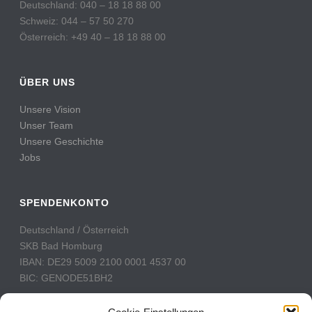
Deutschland: 040 – 18 18 88 00
Schweiz: 044 – 57 50 270
Österreich: +49 40 – 18 18 88 00
ÜBER UNS
Unsere Vision
Unser Team
Unsere Geschichte
Jobs
SPENDENKONTO
Deutschland / Österreich
SKB Bad Homburg
IBAN: DE29 5009 2100 0001 4537 00
BIC: GENODE51BH2
Schweiz