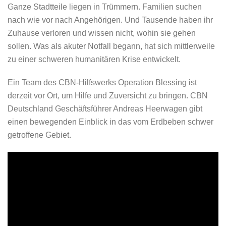
Ganze Stadtteile liegen in Trümmern. Familien suchen
nach wie vor nach Angehörigen. Und Tausende haben ihr
Zuhause verloren und wissen nicht, wohin sie gehen
sollen. Was als akuter Notfall begann, hat sich mittlerweile
zu einer schweren humanitären Krise entwickelt.
Ein Team des CBN-Hilfswerks Operation Blessing ist
derzeit vor Ort, um Hilfe und Zuversicht zu bringen. CBN
Deutschland Geschäftsführer Andreas Heerwagen gibt
einen bewegenden Einblick in das vom Erdbeben schwer
getroffene Gebiet.