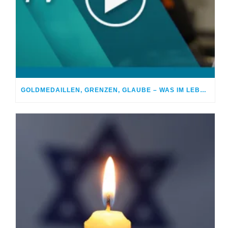
GOLDMEDAILLEN, GRENZEN, GLAUBE – WAS IM LEBEN WIRKLICH ZÄHLT