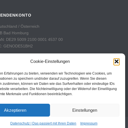
PENDENKONTO
utschland / Österreich
B Bad Homburg
AN: DE29 5009 2100 0001 4537 00
C: GENODE51BH2
hweiz
Cookie-Einstellungen
stFinance
nto: 60-742493-7
en Erfahrungen zu bieten, verwenden wir Technologien wie Cookies, um
AN: CH31 0900 0000 6074 2493 7
mationen zu speichern und/oder darauf zuzugreifen. Wenn Sie diesen
n zustimmen, können wir Daten wie das Surfverhalten oder eindeutige IDs
C: POFICHBEXXX
ebsite verarbeiten. Die Nichteinwilligung oder der Widerruf der Einwilligung
mte Merkmale und Funktionen beeinträchtigen.
Akzeptieren
Einstellungen
Datenschutz | Das passiert mit Ihren Daten
Impressum
m
Datenschutz
Cookie Policy
Cookie-Einstellungen