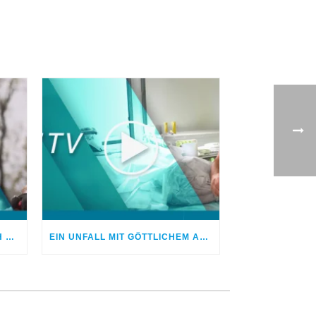
NIEMAND GLAUBTE, DASS ICH WIEDER GESUND WERDE
EIN UNFALL MIT GÖTTLICHEM AUSGANG