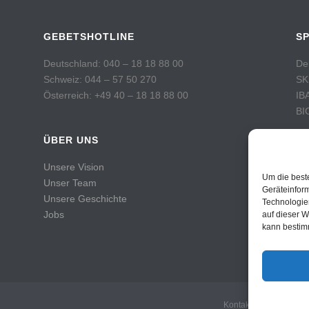
GEBETSHOTLINE
S
Deutschland: 040 – 18 18 88 00
De
Schweiz: 044 – 57 50 270
SK
Österreich: +49 40 – 18 18 88 00
IB
BI
ÜBER UNS
Sc
Po
Unsere Vision
Ko
Um die best
Unser Team
IB
Geräteinfor
Unsere Geschichte
Technologie
BI
Jobs
auf dieser W
kann bestim
Kontakt
Impressu