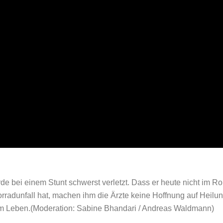
bei einem Stunt schwerst verletzt. Dass er heute nicht im Rolls
rradunfall hat, machen ihm die Ärzte keine Hoffnung auf Heil
t im Leben.(Moderation: Sabine Bhandari / Andreas Waldmann)