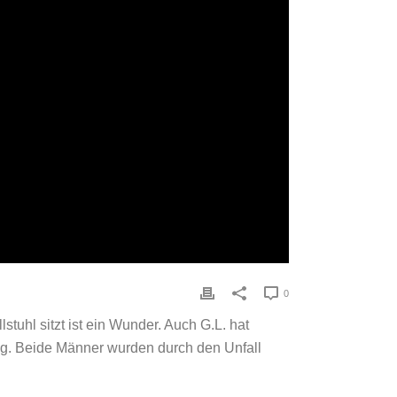
0
tuhl sitzt ist ein Wunder. Auch G.L. hat
ung. Beide Männer wurden durch den Unfall