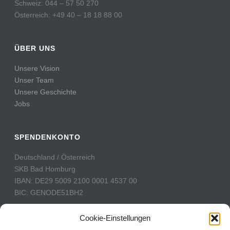
Schweiz: 044 – 57 50 270
Österreich: +49 40 – 18 18 88 00
ÜBER UNS
Unsere Vision
Unser Team
Unsere Geschichte
Jobs
SPENDENKONTO
Deutschland / Österreich
SKB Bad Homburg
IBAN: DE29 5009 2100 0001 4537 00
BIC: GENODE51BH2
Schweiz
Cookie-Einstellungen
PostFinance