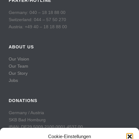
PRAYER-HOTLINE
Germany: 040 – 18 18 88 00
Switzerland: 044 – 57 50 270
Austria: +49 40 – 18 18 88 00
ABOUT US
Our Vision
Our Team
Our Story
Jobs
DONATIONS
Germany / Austria
SKB Bad Homburg
IBAN: DE29 5009 2100 0001 4537 00
BIC: GENODE51BH2
Cookie-Einstellungen