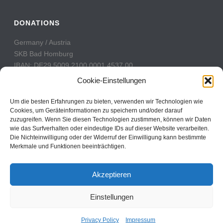
DONATIONS
Germany / Austria
SKB Bad Homburg
IBAN: DE29 5009 2100 0001 4537 00
BIC: GENODE51BH2
Cookie-Einstellungen
Switzerland
Um die besten Erfahrungen zu bieten, verwenden wir Technologien wie
PostFinance
Cookies, um Geräteinformationen zu speichern und/oder darauf
zuzugreifen. Wenn Sie diesen Technologien zustimmen, können wir Daten
Konto: 60-742493-7
wie das Surfverhalten oder eindeutige IDs auf dieser Website verarbeiten.
IBAN: CH31 0900 0000 6074 2493 7
Die Nichteinwilligung oder der Widerruf der Einwilligung kann bestimmte
BIC: POFICHBEXXX
Merkmale und Funktionen beeinträchtigen.
Akzeptieren
Einstellungen
Copyright All Rights Reserved © 2017
Contact
Privacy Policy
Impressum