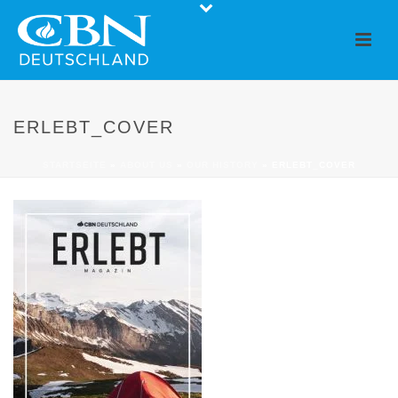
ERLEBT_COVER
STARTSEITE
»
ABOUT US
»
OUR HISTORY
»
ERLEBT_COVER