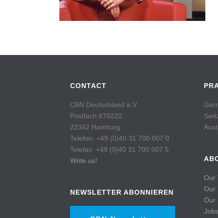
CONTACT
PR
CBN Deutschland e.V.
Germ
Postfach 670222
Swit
22342 Hamburg
Aust
Telefon: +49 (0)40 31 700 007 0
Telefax: +49 (0)40 31 700 007 5
AB
Write us!
Our 
Our
NEWSLETTER ABONNIEREN
Our 
Job