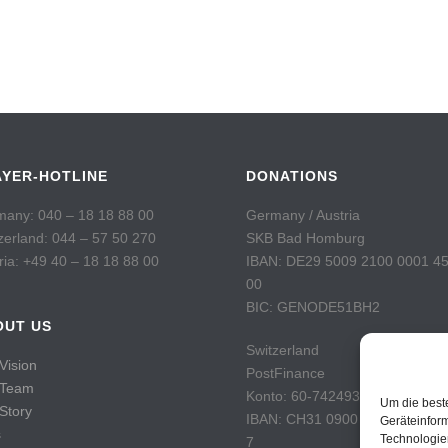
AYER-HOTLINE
DONATIONS
any: 040 – 18 18 88 00
Germany / Austria
zerland: 044 – 57 50 270
SKB Bad Homburg
ria: +49 40 – 18 18 88 00
IBAN: DE29 5009 2100 0001 4
00
BIC: GENODE51BH2
OUT US
Switzerland
Vision
PostFinance
 Team
Konto: 60-742493-7
Um die best
Story
IBAN: CH31 0900 0000 6074 2
Geräteinfor
s
Technologie
7