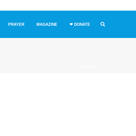
PRAYER
MAGAZINE
❤ DONATE
STARTSEITE
»
ABOUT US
»
OUR HISTORY
»
DSC04380