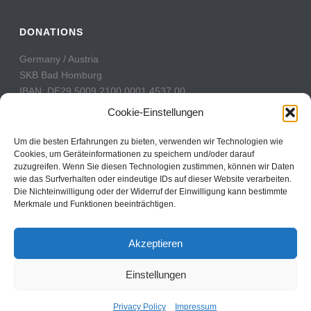
DONATIONS
Germany / Austria
SKB Bad Homburg
IBAN: DE29 5009 2100 0001 4537 00
BIC: GENODE51BH2
Cookie-Einstellungen
Switzerland
Um die besten Erfahrungen zu bieten, verwenden wir Technologien wie
PostFinance
Cookies, um Geräteinformationen zu speichern und/oder darauf
zuzugreifen. Wenn Sie diesen Technologien zustimmen, können wir Daten
Konto: 60-742493-7
wie das Surfverhalten oder eindeutige IDs auf dieser Website verarbeiten.
IBAN: CH31 0900 0000 6074 2493 7
Die Nichteinwilligung oder der Widerruf der Einwilligung kann bestimmte
BIC: POFICHBEXXX
Merkmale und Funktionen beeinträchtigen.
Akzeptieren
Einstellungen
Copyright All Rights Reserved © 2017
Contact
Privacy Policy
Impressum