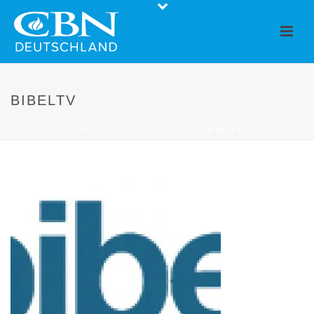
BIBELTV
STARTSEITE
»
TV
»
AIR TIMES
»
BIBELTV