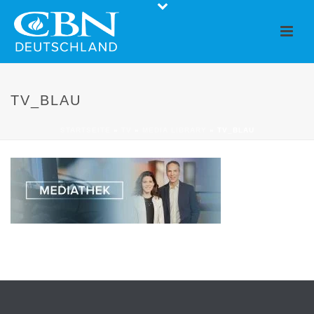
TV_BLAU
STARTSEITE
»
TV
»
MEDIA LIBRARY
»
TV_BLAU