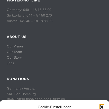
PRAYER-HOTLINE
Germany: 040 – 18 18 88 00
Switzerland: 044 – 57 50 270
Austria: +49 40 – 18 18 88 00
ABOUT US
Our Vision
Our Team
Our Story
Jobs
DONATIONS
Germany / Austria
SKB Bad Homburg
IBAN: DE29 5009 2100 0001 4537 00
BIC: GENODE51BH2
Cookie-Einstellungen