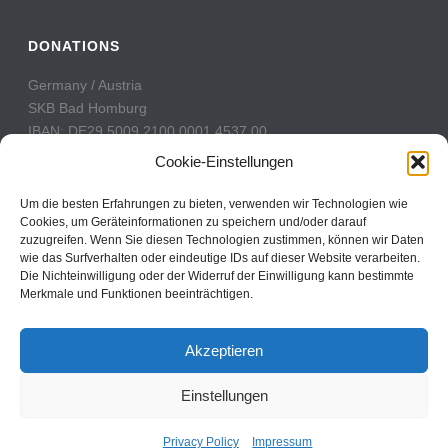
DONATIONS
Germany / Austria
SKB Bad Homburg
IBAN: DE29 5009 2100 0001 4537 00
BIC: GENODE51BH2
Cookie-Einstellungen
Switzerland
Um die besten Erfahrungen zu bieten, verwenden wir Technologien wie
PostFinance
Cookies, um Geräteinformationen zu speichern und/oder darauf
zuzugreifen. Wenn Sie diesen Technologien zustimmen, können wir Daten
Konto: 60-742493-7
wie das Surfverhalten oder eindeutige IDs auf dieser Website verarbeiten.
IBAN: CH31 0900 0000 6074 2493 7
Die Nichteinwilligung oder der Widerruf der Einwilligung kann bestimmte
BIC: POFICHBEXXX
Merkmale und Funktionen beeinträchtigen.
Akzeptieren
Einstellungen
Copyright All Rights Reserved © 2017
Contact
Privacy Policy
Impressum