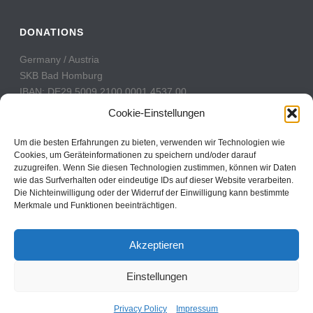
DONATIONS
Germany / Austria
SKB Bad Homburg
IBAN: DE29 5009 2100 0001 4537 00
BIC: GENODE51BH2
Cookie-Einstellungen
Switzerland
Um die besten Erfahrungen zu bieten, verwenden wir Technologien wie
PostFinance
Cookies, um Geräteinformationen zu speichern und/oder darauf
zuzugreifen. Wenn Sie diesen Technologien zustimmen, können wir Daten
Konto: 60-742493-7
wie das Surfverhalten oder eindeutige IDs auf dieser Website verarbeiten.
IBAN: CH31 0900 0000 6074 2493 7
Die Nichteinwilligung oder der Widerruf der Einwilligung kann bestimmte
BIC: POFICHBEXXX
Merkmale und Funktionen beeinträchtigen.
Akzeptieren
Einstellungen
Copyright All Rights Reserved © 2017
Contact
Privacy Policy
Impressum