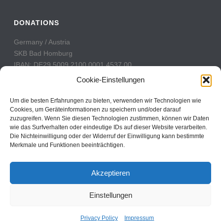
DONATIONS
Germany / Austria
SKB Bad Homburg
IBAN: DE29 5009 2100 0001 4537 00
BIC: GENODE51BH2
Cookie-Einstellungen
Switzerland
Um die besten Erfahrungen zu bieten, verwenden wir Technologien wie
PostFinance
Cookies, um Geräteinformationen zu speichern und/oder darauf
zuzugreifen. Wenn Sie diesen Technologien zustimmen, können wir Daten
Konto: 60-742493-7
wie das Surfverhalten oder eindeutige IDs auf dieser Website verarbeiten.
IBAN: CH31 0900 0000 6074 2493 7
Die Nichteinwilligung oder der Widerruf der Einwilligung kann bestimmte
BIC: POFICHBEXXX
Merkmale und Funktionen beeinträchtigen.
Akzeptieren
Einstellungen
Copyright All Rights Reserved © 2017
Contact
Privacy Policy
Impressum