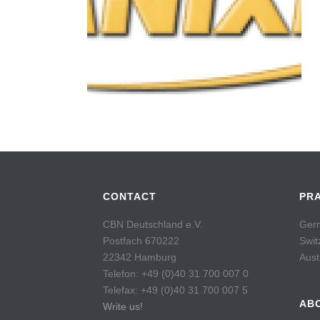
CONTACT
PR
CBN Deutschland e.V.
Germ
Postfach 670222
Swit
22342 Hamburg
Aust
Telefon: +49 (0)40 31 700 007 0
Telefax: +49 (0)40 31 700 007 5
AB
Write us!