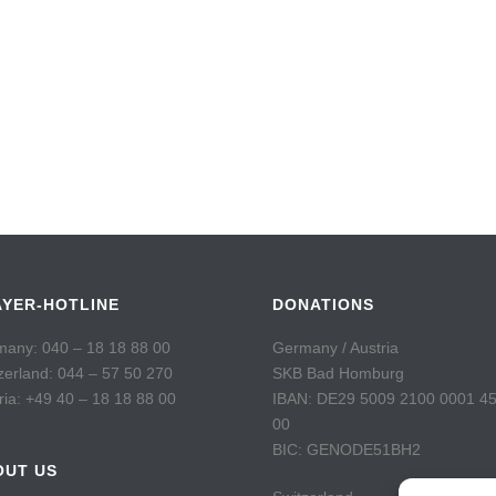
AYER-HOTLINE
DONATIONS
any: 040 – 18 18 88 00
Germany / Austria
zerland: 044 – 57 50 270
SKB Bad Homburg
ria: +49 40 – 18 18 88 00
IBAN: DE29 5009 2100 0001 4
00
BIC: GENODE51BH2
OUT US