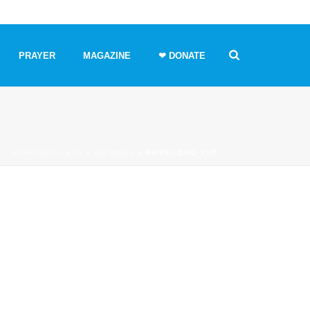
PRAYER
MAGAZINE
❤ DONATE
STARTSEITE
»
TV
»
AIR TIMES
»
ANIXE-LOGO_CUT