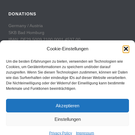
DONATIONS
Germany / Austria
SKB Bad Homburg
IBAN: DE29 5009 2100 0001 4537 00
BIC: GENODE51BH2
Cookie-Einstellungen
Switzerland
Um die besten Erfahrungen zu bieten, verwenden wir Technologien wie
PostFinance
Cookies, um Geräteinformationen zu speichern und/oder darauf
zuzugreifen. Wenn Sie diesen Technologien zustimmen, können wir Daten
Konto: 60-742493-7
wie das Surfverhalten oder eindeutige IDs auf dieser Website verarbeiten.
IBAN: CH31 0900 0000 6074 2493 7
Die Nichteinwilligung oder der Widerruf der Einwilligung kann bestimmte
BIC: POFICHBEXXX
Merkmale und Funktionen beeinträchtigen.
Akzeptieren
Einstellungen
Copyright All Rights Reserved © 2017
Contact
Privacy Policy
Impressum