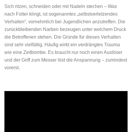
Sich ritzen, schneiden oder mit Nadeln stechen – Was
nach Folter klingt, ist sogenanntes „selbstverletzendes
Verhalten“, vornehmlich bei Jugendlichen anzutreffen. Die
zurückbleibenden Narben bezeugen unter welchem Druck
die Betroffenen stehen. Die Gründe für dieses Verhalten
sind sehr vielfältig. Häufig wirkt ein verdrängtes Trauma
wie eine Zeitbombe. Es braucht nur noch einen Auslöser
und der Griff zum Messer löst die Anspannung – zumindest
vorerst.