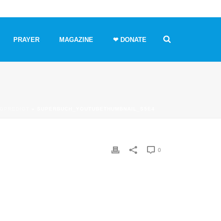
PRAYER
MAGAZINE
❤ DONATE
RGPREDIGT
»
SUPERBUCH_YOUTUBETHUMBNAIL_S5E4
0