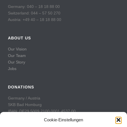
Germany: 040 – 18 18 88 00
Switzerland: 044 – 57 50 270
Austria: +49 40 – 18 18 88 00
ABOUT US
Our Vision
Our Team
Our Story
Jobs
DONATIONS
Germany / Austria
SKB Bad Homburg
IBAN: DE29 5009 2100 0001 4537 00
BIC: GENODE51BH2
Cookie-Einstellungen