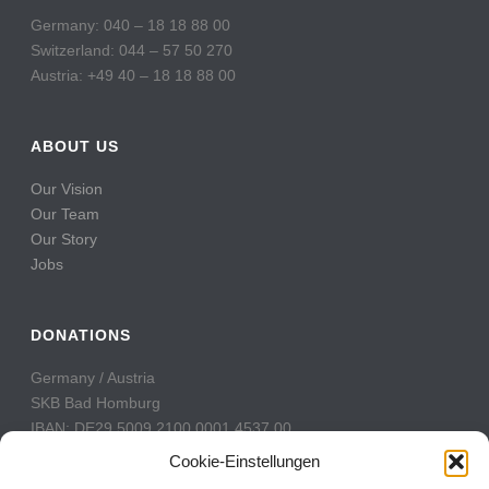
Germany: 040 – 18 18 88 00
Switzerland: 044 – 57 50 270
Austria: +49 40 – 18 18 88 00
ABOUT US
Our Vision
Our Team
Our Story
Jobs
DONATIONS
Germany / Austria
SKB Bad Homburg
IBAN: DE29 5009 2100 0001 4537 00
BIC: GENODE51BH2
Cookie-Einstellungen