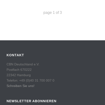
page
1
of
3
KONTAKT
CBN Deutschland e.V.
Postfach 670222
22342 Hamburg
Telefon: +49 (0)40 31 700 007 0
Schreiben Sie uns!
NEWSLETTER ABONNIEREN