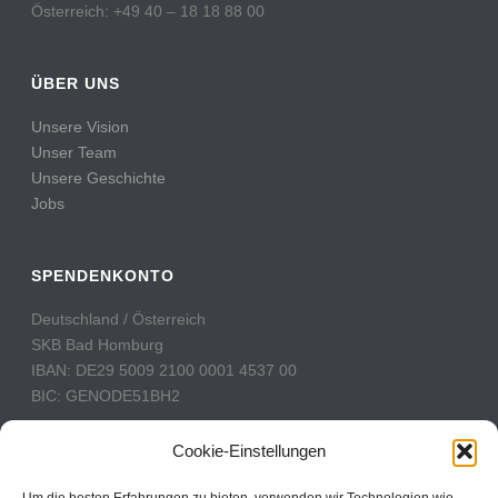
Österreich: +49 40 – 18 18 88 00
ÜBER UNS
Unsere Vision
Unser Team
Unsere Geschichte
Jobs
SPENDENKONTO
Deutschland / Österreich
SKB Bad Homburg
IBAN: DE29 5009 2100 0001 4537 00
BIC: GENODE51BH2
Schweiz
Cookie-Einstellungen
PostFinance
Konto: 60-742493-7