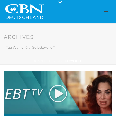
ARCHIVES
Tag-Archiv für: "Selbstzweifel"
STARTSEITE
»
SELBSTZWEIFEL