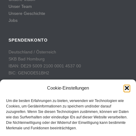
Unser Team
Unsere Geschichte
Jobs
SPENDENKONTO
Deutschland / Österreich
SKB Bad Homburg
IBAN: DE29 5009 2100 0001 4537 00
BIC: GENODE51BH2
Schweiz
Cookie-Einstellungen
PostFinance
Konto: 60-742493-7
Um die besten Erfahrungen zu bieten, verwenden wir Technologien wie
Cookies, um Geräteinformationen zu speichern und/oder darauf
IBAN: CH31 0900 0000 6074 2493 7
zuzugreifen. Wenn Sie diesen Technologien zustimmen, können wir Daten
BIC: POFICHBEXXX
wie das Surfverhalten oder eindeutige IDs auf dieser Website verarbeiten.
Die Nichteinwilligung oder der Widerruf der Einwilligung kann bestimmte
Merkmale und Funktionen beeinträchtigen.