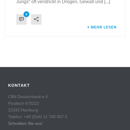
Jungs“ oft verstrickt in Drogen, Gewalt und [...]
0
MEHR LESEN
KONTAKT
CBN Deutschland e.V.
Postfach 670222
22342 Hamburg
Telefon: +49 (0)40 31 700 007 0
Schreiben Sie uns!