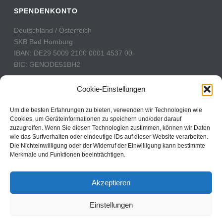
SPENDENKONTO
Deutschland / Österreich
SKB Bad Homburg
IBAN: DE29 5009 2100 0001 4537 00
BIC: GENODE51BH2
Schweiz
Cookie-Einstellungen
PostFinance
Konto: 60-742493-7
Um die besten Erfahrungen zu bieten, verwenden wir Technologien wie
Cookies, um Geräteinformationen zu speichern und/oder darauf
IBAN: CH31 0900 0000 6074 2493 7
zuzugreifen. Wenn Sie diesen Technologien zustimmen, können wir Daten
BIC: POFICHBEXXX
wie das Surfverhalten oder eindeutige IDs auf dieser Website verarbeiten.
Die Nichteinwilligung oder der Widerruf der Einwilligung kann bestimmte
Merkmale und Funktionen beeinträchtigen.
CBN Deutschland © 2024
Akzeptieren
Kontakt
Einstellungen
Impressum
Datenschutz