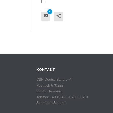
[...]
4
KONTAKT
CBN Deutschland e.V.
Postfach 670222
22342 Hamburg
Telefon: +49 (0)40 31 700 007 0
Schreiben Sie uns!