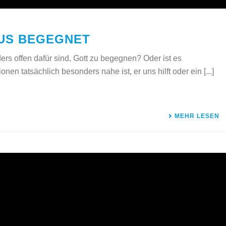
US BEGEGNET
ers offen dafür sind, Gott zu begegnen? Oder ist es
nen tatsächlich besonders nahe ist, er uns hilft oder ein [...]
MEHR LESEN