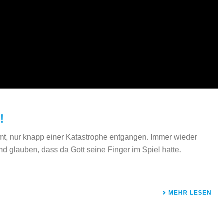
!
t, nur knapp einer Katastrophe entgangen. Immer wieder
glauben, dass da Gott seine Finger im Spiel hatte.
MEHR LESEN