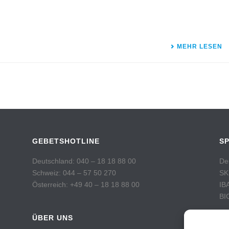
MEHR LESEN
GEBETSHOTLINE
S
Deutschland: 040 – 18 18 88 00
De
Schweiz: 044 – 57 50 270
SK
Österreich: +49 40 – 18 18 88 00
IB
BI
ÜBER UNS
Sc