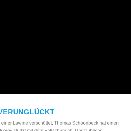
 VERUNGLÜCKT
einer Lawine verschüttet, Thomas Schoonbeck hat einen
Korey stürtzt mit dem Fallschirm ab. Unglaubliche