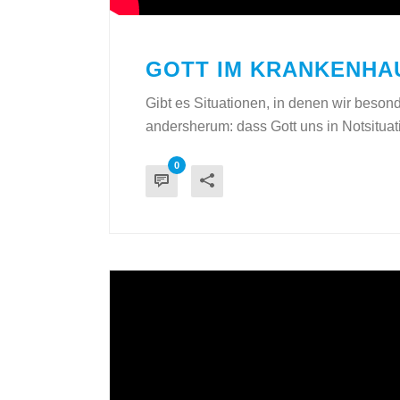
GOTT IM KRANKENHA
Gibt es Situationen, in denen wir besond
andersherum: dass Gott uns in Notsituatio
0