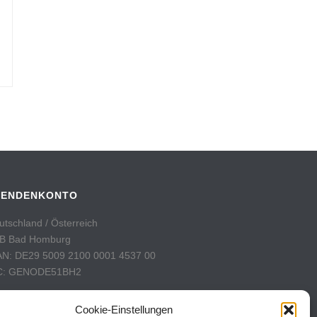
PENDENKONTO
utschland / Österreich
B Bad Homburg
AN: DE29 5009 2100 0001 4537 00
C: GENODE51BH2
hweiz
Cookie-Einstellungen