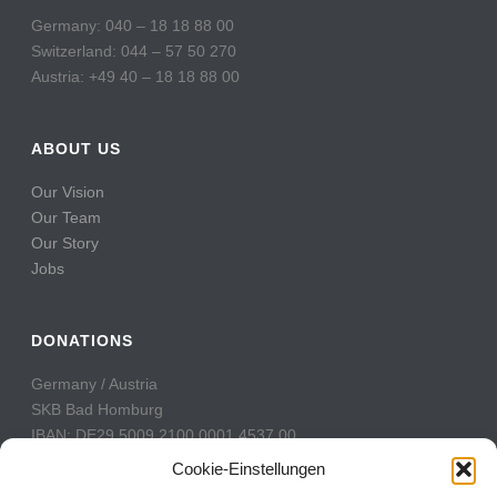
Germany: 040 – 18 18 88 00
Switzerland: 044 – 57 50 270
Austria: +49 40 – 18 18 88 00
ABOUT US
Our Vision
Our Team
Our Story
Jobs
DONATIONS
Germany / Austria
SKB Bad Homburg
IBAN: DE29 5009 2100 0001 4537 00
BIC: GENODE51BH2
Cookie-Einstellungen