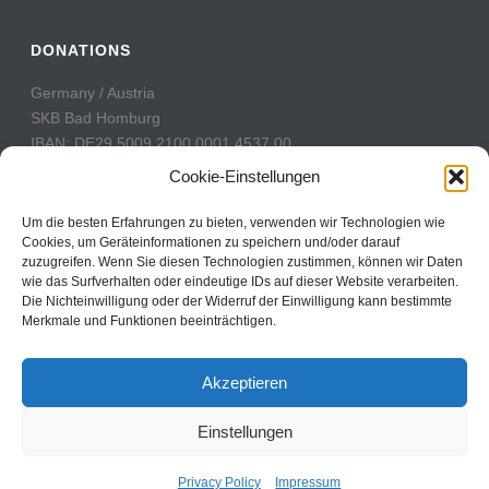
DONATIONS
Germany / Austria
SKB Bad Homburg
IBAN: DE29 5009 2100 0001 4537 00
BIC: GENODE51BH2
Cookie-Einstellungen
Switzerland
Um die besten Erfahrungen zu bieten, verwenden wir Technologien wie
PostFinance
Cookies, um Geräteinformationen zu speichern und/oder darauf
zuzugreifen. Wenn Sie diesen Technologien zustimmen, können wir Daten
Konto: 60-742493-7
wie das Surfverhalten oder eindeutige IDs auf dieser Website verarbeiten.
IBAN: CH31 0900 0000 6074 2493 7
Die Nichteinwilligung oder der Widerruf der Einwilligung kann bestimmte
BIC: POFICHBEXXX
Merkmale und Funktionen beeinträchtigen.
Akzeptieren
Einstellungen
Copyright All Rights Reserved © 2017
Contact
Privacy Policy
Impressum