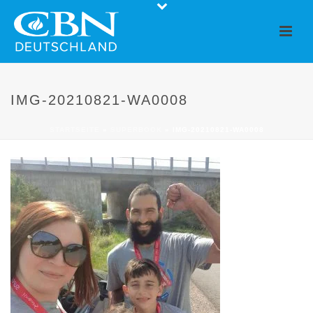
IMG-20210821-WA0008
STARTSEITE
»
SUPERBOOK
»
IMG-20210821-WA0008