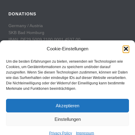
DONATIONS
Germany / Austria
SKB Bad Homburg
IBAN: DE29 5009 2100 0001 4537 00
BIC: GENODE51BH2
Cookie-Einstellungen
Switzerland
Um die besten Erfahrungen zu bieten, verwenden wir Technologien wie
PostFinance
Cookies, um Geräteinformationen zu speichern und/oder darauf
zuzugreifen. Wenn Sie diesen Technologien zustimmen, können wir Daten
Konto: 60-742493-7
wie das Surfverhalten oder eindeutige IDs auf dieser Website verarbeiten.
IBAN: CH31 0900 0000 6074 2493 7
Die Nichteinwilligung oder der Widerruf der Einwilligung kann bestimmte
BIC: POFICHBEXXX
Merkmale und Funktionen beeinträchtigen.
Akzeptieren
Einstellungen
Copyright All Rights Reserved © 2017
Contact
Privacy Policy
Impressum