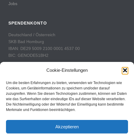
Jobs
SPENDENKONTO
Deutschland / Österreich
SKB Bad Homburg
IBAN: DE29 5009 2100 0001 4537 00
BIC: GENODE51BH2
Schweiz
Cookie-Einstellungen
PostFinance
Konto: 60-742493-7
Um die besten Erfahrungen zu bieten, verwenden wir Technologien wie
Cookies, um Geräteinformationen zu speichern und/oder darauf
IBAN: CH31 0900 0000 6074 2493 7
zuzugreifen. Wenn Sie diesen Technologien zustimmen, können wir Daten
BIC: POFICHBEXXX
wie das Surfverhalten oder eindeutige IDs auf dieser Website verarbeiten.
Die Nichteinwilligung oder der Widerruf der Einwilligung kann bestimmte
Merkmale und Funktionen beeinträchtigen.
CBN Deutschland © 2024
Akzeptieren
Kontakt