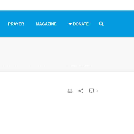
PRAYER
MAGAZINE
❤ DONATE
DEM SPIEL – ICH HATTE EINE AFFÄRE
»
236_HEADER
0