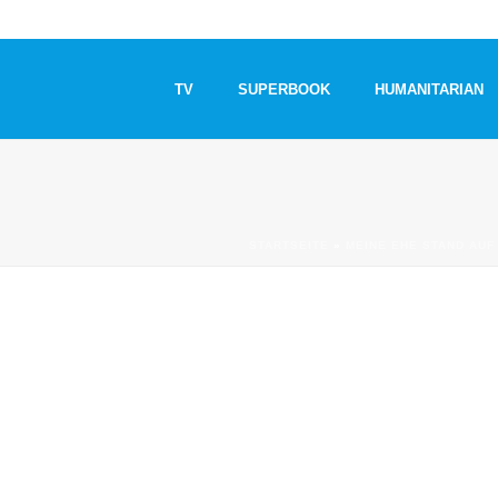
TV
SUPERBOOK
HUMANITARIAN
STARTSEITE
»
MEINE EHE STAND AUF 